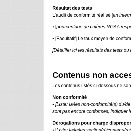
Résultat des tests
L’audit de conformité réalisé [
en inter
• [
pourcentage de critères RGAA resp
• [Facultatif] Le taux moyen de conform
[Détailler ici les résultats des tests ou
Contenus non acces
Les contenus listés ci-dessous ne son
Non conformité
•
[Lister la/les non-conformité(s) du/de
sont pas encore conformes, indiquer les 
Dérogations pour charge dispropo
• [
Lister la/le/les section(s)/contenu(s