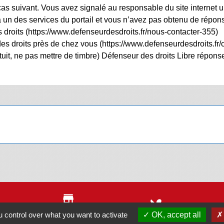
 cas suivant. Vous avez signalé au responsable du site internet u
n des services du portail et vous n’avez pas obtenu de répons
droits (https://www.defenseurdesdroits.fr/nous-contacter-355)
es droits près de chez vous (https://www.defenseurdesdroits.fr
ratuit, ne pas mettre de timbre) Défenseur des droits Libre ré
store
local_dining
Annuaire des
 control over what you want to activate
OK, accept all
iers
Menu des écoles