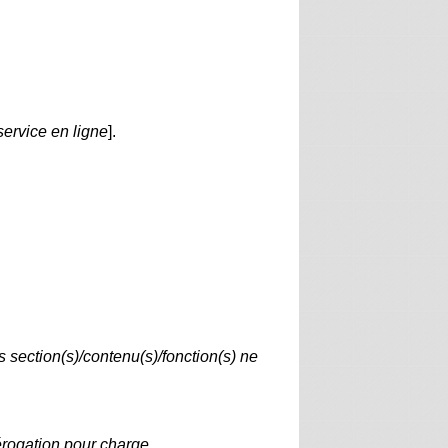
ervice en ligne
].
ls section(s)/contenu(s)/fonction(s) ne
dérogation pour charge