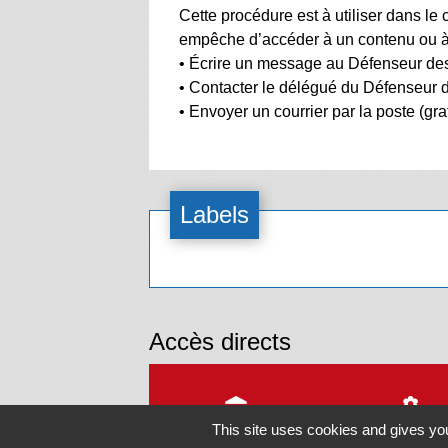
Cette procédure est à utiliser dans le
empêche d’accéder à un contenu ou à u
• Écrire un message au Défenseur des 
• Contacter le délégué du Défenseur d
• Envoyer un courrier par la poste (g
Labels
Accès directs
account_balance
local_florist
This site uses cookies and gives you
Permanences de mairie
Référents quart