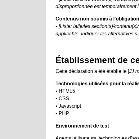
disproportionnée est temporairement in
Contenus non soumis à l’obligation 
•
[Lister la/le/les section(s)/contenu(s
applicable, indiquer les alternatives s’il
Établissement de cet
Cette déclaration a été établie le [
JJ 
Technologies utilisées pour la réali
• HTML5
• CSS
• Javascript
• PHP
Environnement de test
Agents utilisateurs, technologies d’assi