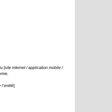
u [
site internet / application mobile /
orme.
l’entité
]