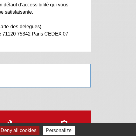
n défaut d’accessibilité qui vous
e satisfaisante.
/carte-des-delegues)
ponse 71120 75342 Paris CEDEX 07
build
assignment
Deny all cookies
Personalize
Démarches
Police municipale