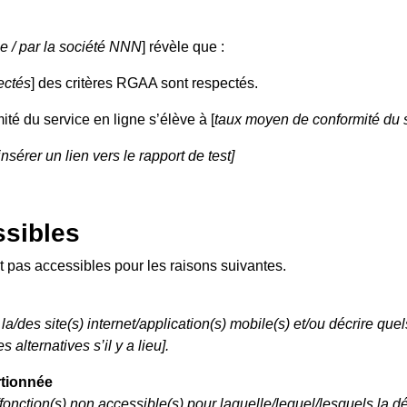
ne / par la société NNN
] révèle que :
ectés
] des critères RGAA sont respectés.
ité du service en ligne s’élève à [
taux moyen de conformité du s
 insérer un lien vers le rapport de test]
sibles
t pas accessibles pour les raisons suivantes.
 la/des site(s) internet/application(s) mobile(s) et/ou décrire que
alternatives s’il y a lieu].
rtionnée
)/fonction(s) non accessible(s) pour laquelle/lequel/lesquels la 