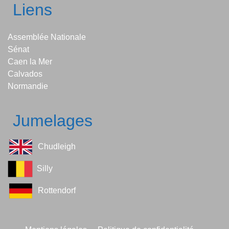
Liens
Assemblée Nationale
Sénat
Caen la Mer
Calvados
Normandie
Jumelages
Chudleigh
Silly
Rottendorf