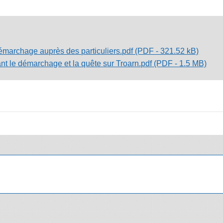
marchage auprès des particuliers.pdf (PDF - 321.52 kB)
 le démarchage et la quête sur Troarn.pdf (PDF - 1.5 MB)