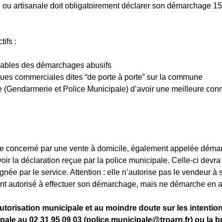
le ou artisanale doit obligatoirement déclarer son démarchage 15
ifs :
ables des démarchages abusifs
s commerciales dites “de porte à porte” sur la commune
 (Gendarmerie et Police Municipale) d’avoir une meilleure c
e concerné par une vente à domicile, également appelée démar
ir la déclaration reçue par la police municipale. Celle-ci devra
ée par le service. Attention : elle n’autorise pas le vendeur 
nt autorisé à effectuer son démarchage, mais ne démarche en a
autorisation municipale et au moindre doute sur les intent
pale au 02 31 95 09 03 (police.municipale@troarn.fr) ou la