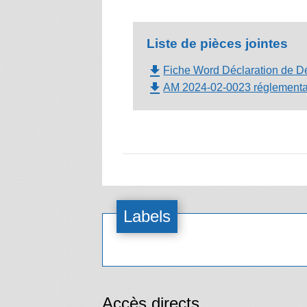
Liste de pièces jointes
file_download
Fiche Word Déclaration de Dé
file_download
AM 2024-02-0023 réglementant
Labels
Accès directs