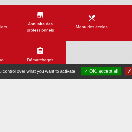
store
local_dining
Annuaire des
iers
Menu des écoles
professionnels
assignment
ue
Démarchages
 control over what you want to activate
OK, accept all
Liens
Assemblée Nationale
Sénat
Caen la Mer