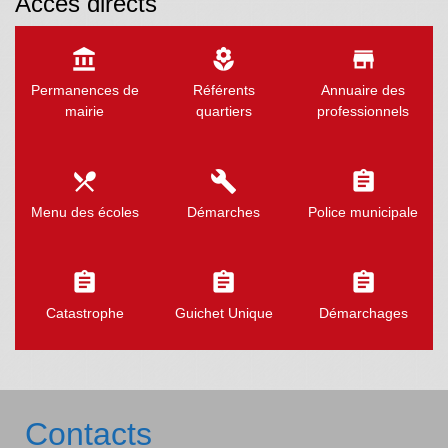
Accès directs
account_balance
local_florist
store
Permanences de
Référents
Annuaire des
mairie
quartiers
professionnels
local_dining
build
assignment
Menu des écoles
Démarches
Police municipale
assignment
assignment
assignment
Catastrophe
Guichet Unique
Démarchages
Contacts