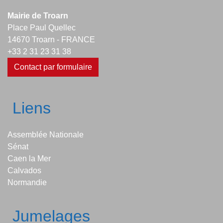
Mairie de Troarn
Place Paul Quellec
14670 Troarn - FRANCE
+33 2 31 23 31 38
Contact par formulaire
Liens
Assemblée Nationale
Sénat
Caen la Mer
Calvados
Normandie
Jumelages