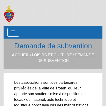
menu
Demande de subvention
ACCUEIL
/
LOISIRS ET CULTURE
/
DEMANDE
DE SUBVENTION
Les associations sont des partenaires
privilégiés de la Ville de Troarn, qui leur
apporte son soutien : mise à disposition de
locaux ou matériel, aide technique et
logistique ponctuelle lors des manifestations