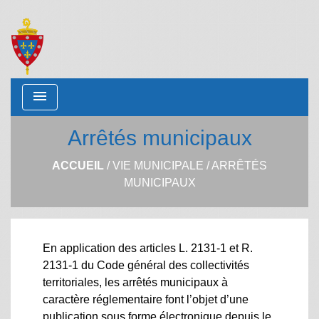
menu
Arrêtés municipaux
ACCUEIL
/
VIE MUNICIPALE
/
ARRÊTÉS
MUNICIPAUX
En application des articles L. 2131-1 et R.
2131-1 du Code général des collectivités
territoriales, les arrêtés municipaux à
caractère réglementaire font l’objet d’une
publication sous forme électronique depuis le