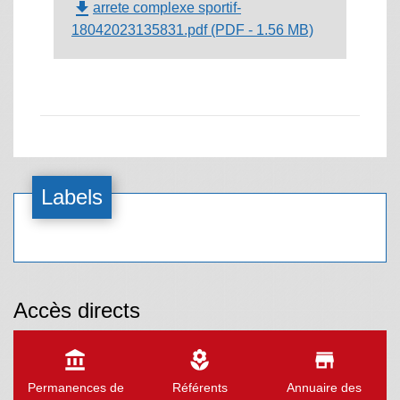
file_download
arrete complexe sportif-
18042023135831.pdf (PDF - 1.56 MB)
Labels
Accès directs
account_balance
local_florist
store
Permanences de
Référents
Annuaire des