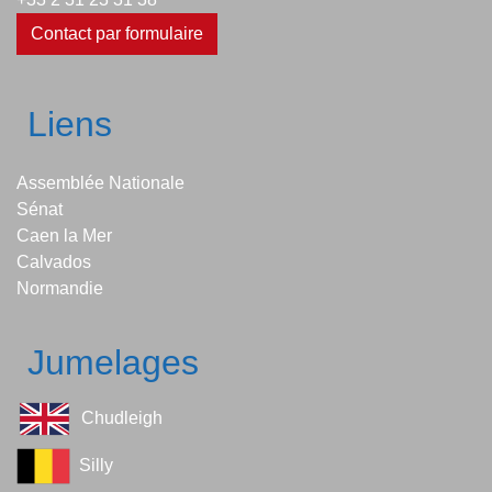
Contact par formulaire
Liens
Assemblée Nationale
Sénat
Caen la Mer
Calvados
Normandie
Jumelages
Chudleigh
Silly