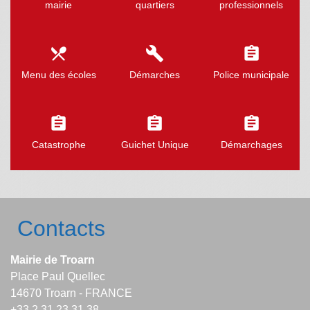
mairie
quartiers
professionnels
local_dining
build
assignment
Menu des écoles
Démarches
Police municipale
assignment
assignment
assignment
Catastrophe
Guichet Unique
Démarchages
Contacts
Mairie de Troarn
Place Paul Quellec
14670 Troarn - FRANCE
+33 2 31 23 31 38