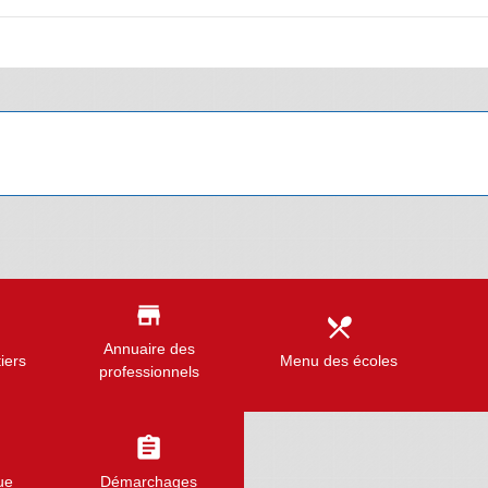
store
local_dining
Annuaire des
iers
Menu des écoles
professionnels
assignment
ue
Démarchages