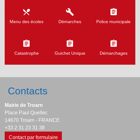
local_dining
build
assignment
Menu des écoles
Démarches
Police municipale
assignment
assignment
assignment
Catastrophe
Guichet Unique
Démarchages
Contacts
Mairie de Troarn
Place Paul Quellec
14670 Troarn - FRANCE
+33 2 31 23 31 38
Contact par formulaire