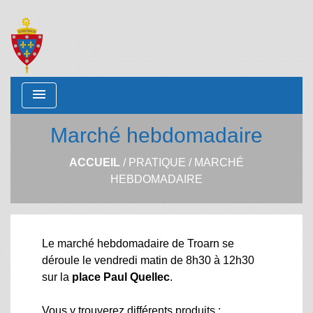
menu
Marché hebdomadaire
ACCUEIL
/
PRATIQUE
/
MARCHÉ
HEBDOMADAIRE
Le marché hebdomadaire de Troarn se
déroule le vendredi matin de 8h30 à 12h30
sur la
place Paul Quellec
.
Vous y trouverez différents produits :