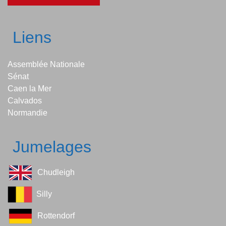
Liens
Assemblée Nationale
Sénat
Caen la Mer
Calvados
Normandie
Jumelages
Chudleigh
Silly
Rottendorf