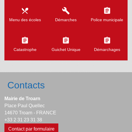
local_dining
build
assignment
Menu des écoles
Démarches
Police municipale
assignment
assignment
assignment
Catastrophe
Guichet Unique
Démarchages
Contacts
Mairie de Troarn
Place Paul Quellec
14670 Troarn - FRANCE
+33 2 31 23 31 38
Contact par formulaire