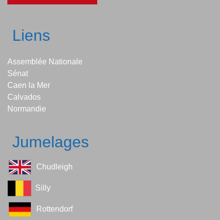
Liens
Assemblée Nationale
Sénat
Caen la Mer
Calvados
Normandie
Jumelages
Chudleigh
Silly
Rottendorf