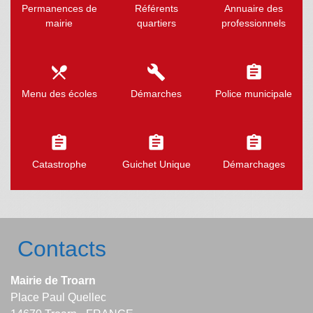
Permanences de
Référents
Annuaire des
mairie
quartiers
professionnels
local_dining
build
assignment
Menu des écoles
Démarches
Police municipale
assignment
assignment
assignment
Catastrophe
Guichet Unique
Démarchages
Contacts
Mairie de Troarn
Place Paul Quellec