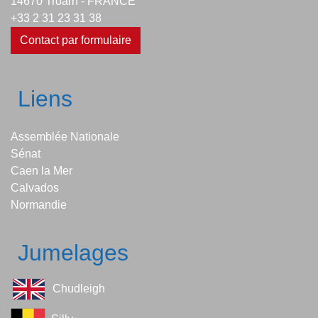
14670 Troarn - FRANCE
+33 2 31 23 31 38
Contact par formulaire
Liens
Assemblée Nationale
Sénat
Caen la Mer
Calvados
Normandie
Jumelages
Chudleigh