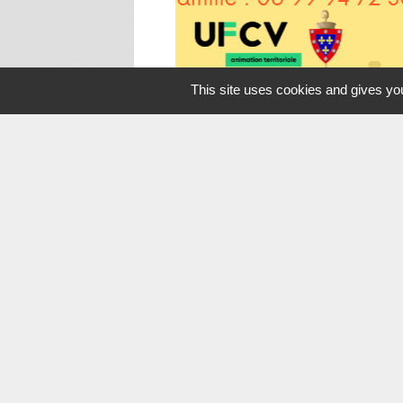
This site uses cookies and gives you
Labels
Accès directs
account_balance
local_florist