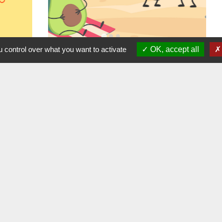
 control over what you want to activate
OK, accept all
store
local_dining
Annuaire des