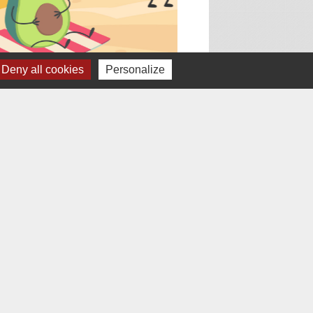
Deny all cookies
Personalize
build
assignment