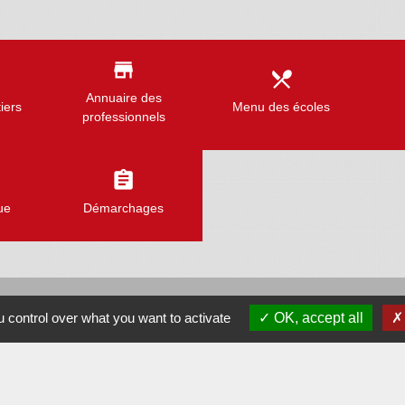
store
local_dining
Annuaire des
iers
Menu des écoles
professionnels
assignment
ue
Démarchages
Liens
 control over what you want to activate
OK, accept all
Assemblée Nationale
Sénat