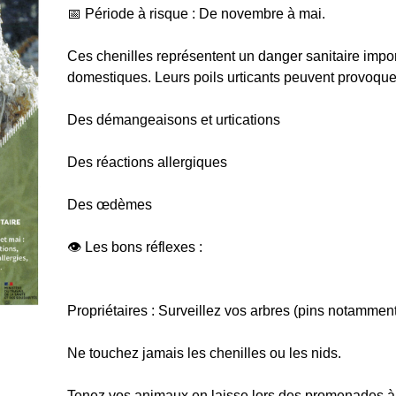
📅 Période à risque : De novembre à mai.
Ces chenilles représentent un danger sanitaire impo
domestiques. Leurs poils urticants peuvent provoque
Des démangeaisons et urtications
Des réactions allergiques
Des œdèmes
👁️ Les bons réflexes :
Propriétaires : Surveillez vos arbres (pins notamment)
Ne touchez jamais les chenilles ou les nids.
Tenez vos animaux en laisse lors des promenades à 