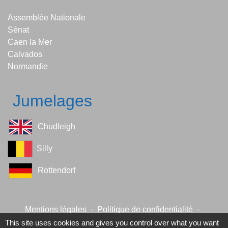
Assemblée Nationale
Sénat
Caen la Mer
Calvados
Normandie
Jumelages
Chudleigh
Silly
Rottendorf
Mentions légales
-
Politique de confidentialité
-
Accessibilité
-
Plan du site
-
Gestion des cookies
This site uses cookies and gives you control over what you want