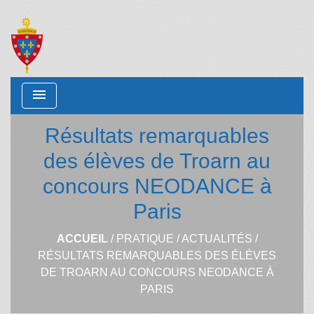
menu
Résultats remarquables
des élèves de Troarn au
concours NEODANCE à
Paris
ACCUEIL
/
PRATIQUE
/
ACTUALITÉS
/
RÉSULTATS REMARQUABLES DES ÉLÈVES
DE TROARN AU CONCOURS NEODANCE À
PARIS