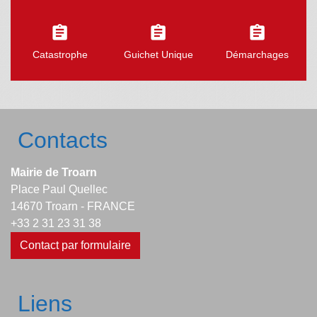
assignment
assignment
assignment
Catastrophe
Guichet Unique
Démarchages
Contacts
Mairie de Troarn
Place Paul Quellec
14670 Troarn - FRANCE
+33 2 31 23 31 38
Contact par formulaire
Liens