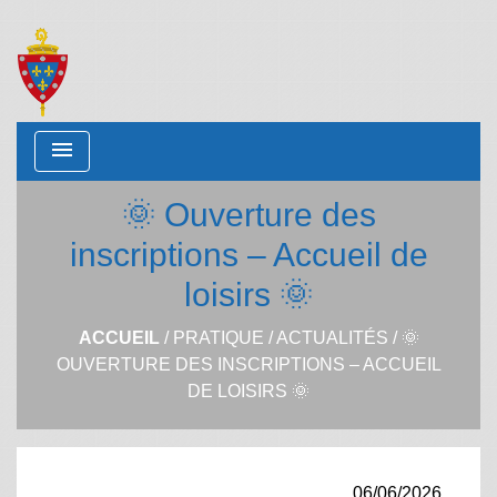
menu
🌞 Ouverture des
inscriptions – Accueil de
loisirs 🌞
ACCUEIL
/
PRATIQUE
/
ACTUALITÉS
/
🌞
OUVERTURE DES INSCRIPTIONS – ACCUEIL
DE LOISIRS 🌞
06/06/2026