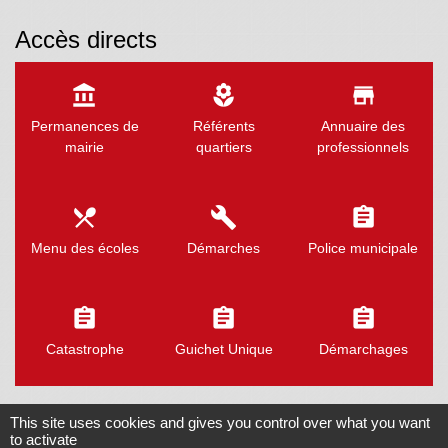
Accès directs
account_balance
local_florist
store
Permanences de
Référents
Annuaire des
mairie
quartiers
professionnels
local_dining
build
assignment
Menu des écoles
Démarches
Police municipale
assignment
assignment
assignment
Catastrophe
Guichet Unique
Démarchages
This site uses cookies and gives you control over what you want
to activate