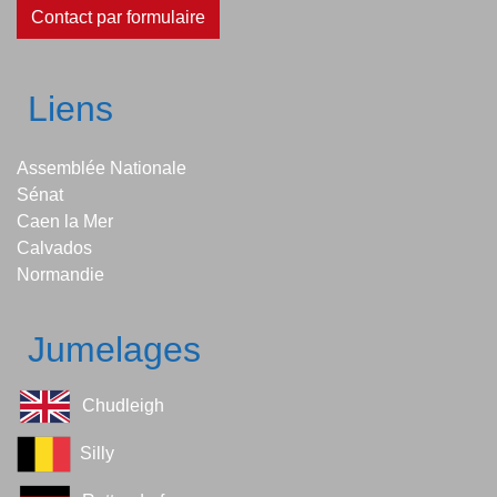
Contact par formulaire
Liens
Assemblée Nationale
Sénat
Caen la Mer
Calvados
Normandie
Jumelages
Chudleigh
Silly