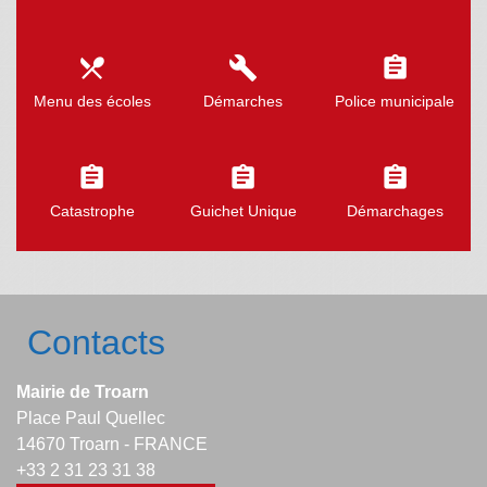
local_dining
build
assignment
Menu des écoles
Démarches
Police municipale
assignment
assignment
assignment
Catastrophe
Guichet Unique
Démarchages
Contacts
Mairie de Troarn
Place Paul Quellec
14670 Troarn - FRANCE
+33 2 31 23 31 38