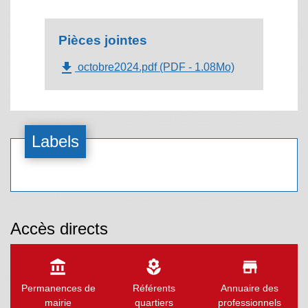
Pièces jointes
file_download
octobre2024.pdf (PDF - 1.08Mo)
Labels
Accès directs
account_balance
local_florist
store
Permanences de
Référents
Annuaire des
mairie
quartiers
professionnels