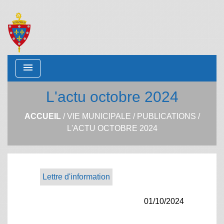
menu
L'actu octobre 2024
ACCUEIL
/
VIE MUNICIPALE
/
PUBLICATIONS
/
L'ACTU OCTOBRE 2024
Lettre d'information
01/10/2024