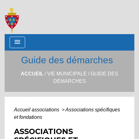
menu
Guide des démarches
ACCUEIL
/
VIE MUNICIPALE
/
GUIDE DES
DÉMARCHES
Accueil associations
>
Associations spécifiques
et fondations
ASSOCIATIONS