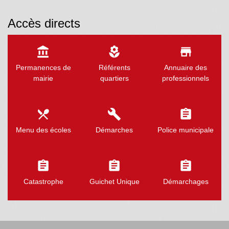
Accès directs
account_balance
local_florist
store
Permanences de
Référents
Annuaire des
mairie
quartiers
professionnels
local_dining
build
assignment
Menu des écoles
Démarches
Police municipale
assignment
assignment
assignment
Catastrophe
Guichet Unique
Démarchages