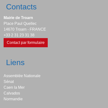
Contacts
Mairie de Troarn
Place Paul Quellec
14670 Troarn - FRANCE
+33 2 31 23 31 38
Contact par formulaire
Liens
Assemblée Nationale
Sénat
Caen la Mer
Calvados
Normandie