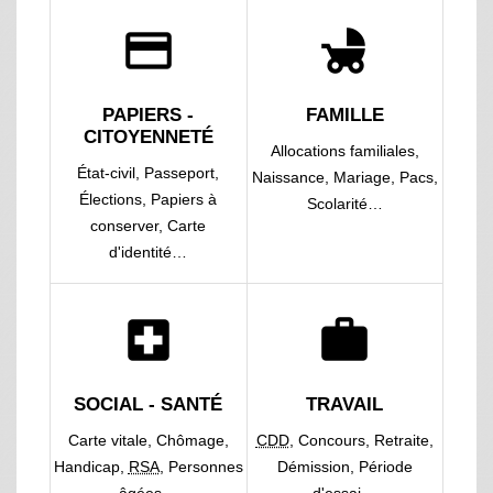
credit_card
child_friendly
PAPIERS -
FAMILLE
CITOYENNETÉ
Allocations familiales,
État-civil,
Passeport,
Naissance,
Mariage,
Pacs,
Élections,
Papiers à
Scolarité…
conserver,
Carte
d'identité…
local_hospital
work
SOCIAL - SANTÉ
TRAVAIL
Carte vitale,
Chômage,
CDD
,
Concours,
Retraite,
Handicap,
RSA
,
Personnes
Démission,
Période