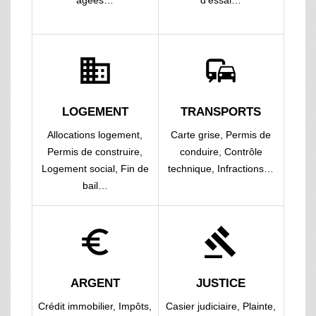
âgées…
d'essai…
domain
commute
LOGEMENT
TRANSPORTS
Allocations logement,
Carte grise,
Permis de
Permis de construire,
conduire,
Contrôle
Logement social,
Fin de
technique,
Infractions…
bail…
euro_symbol
gavel
ARGENT
JUSTICE
Crédit immobilier,
Impôts,
Casier judiciaire,
Plainte,