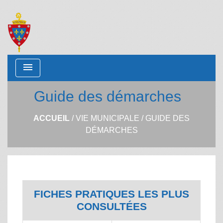
menu
Guide des démarches
ACCUEIL
/
VIE MUNICIPALE
/
GUIDE DES
DÉMARCHES
FICHES PRATIQUES LES PLUS
CONSULTÉES