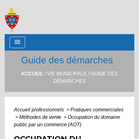
menu
Guide des démarches
ACCUEIL
/
VIE MUNICIPALE
/
GUIDE DES
DÉMARCHES
Accueil professionnels
>
Pratiques commerciales
>
Méthodes de vente
>
Occupation du domaine
public par un commerce (AOT)
OCCUPATION DU