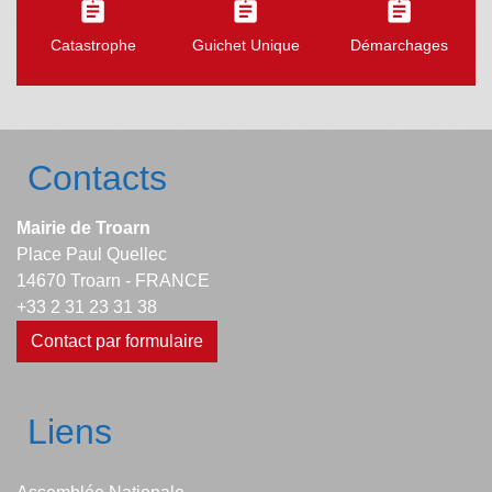
assignment
assignment
assignment
Catastrophe
Guichet Unique
Démarchages
Contacts
Mairie de Troarn
Place Paul Quellec
14670 Troarn - FRANCE
+33 2 31 23 31 38
Contact par formulaire
Liens