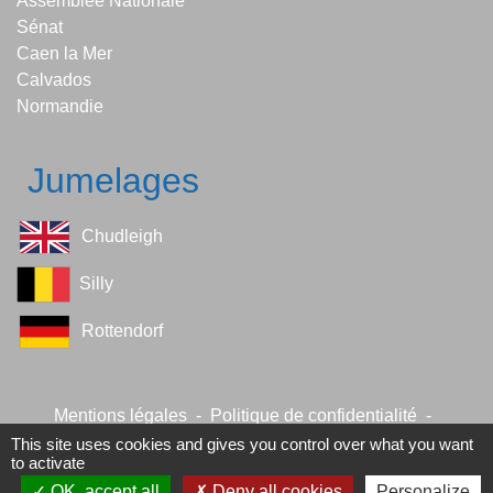
Assemblée Nationale
Sénat
Caen la Mer
Calvados
Normandie
Jumelages
Chudleigh
Silly
Rottendorf
Mentions légales
-
Politique de confidentialité
-
Accessibilité
-
Plan du site
-
Gestion des cookies
This site uses cookies and gives you control over what you want
to activate
OK, accept all
Deny all cookies
Personalize