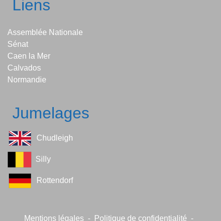
Liens
Assemblée Nationale
Sénat
Caen la Mer
Calvados
Normandie
Jumelages
Chudleigh
Silly
Rottendorf
Mentions légales
-
Politique de confidentialité
-