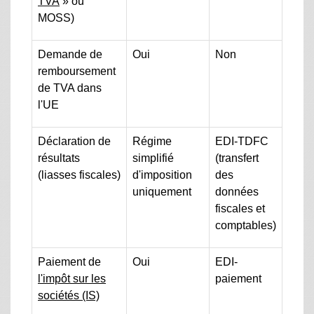
TVA
» ou
MOSS)
Demande de
Oui
Non
remboursement
de TVA dans
l'UE
Déclaration de
Régime
EDI-TDFC
résultats
simplifié
(transfert
(liasses fiscales)
d'imposition
des
uniquement
données
fiscales et
comptables)
Paiement de
Oui
EDI-
l'impôt sur les
paiement
sociétés (IS)