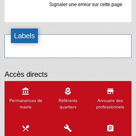
Signaler une erreur sur cette page
Labels
Accès directs
account_balance
local_florist
store
Permanences de
Référents
Annuaire des
mairie
quartiers
professionnels
local_dining
build
assignment