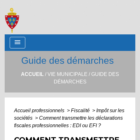
menu
Guide des démarches
ACCUEIL
/
VIE MUNICIPALE
/
GUIDE DES
DÉMARCHES
Accueil professionnels
>
Fiscalité
>
Impôt sur les
sociétés
>
Comment transmettre les déclarations
fiscales professionnelles : EDI ou EFI ?
COMMENT TRANSMETTRE