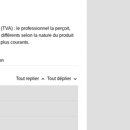
(TVA) : le professionnel la perçoit,
 différents selon la nature du produit
 plus courants.
on
keyboard_arrow_up
keyboard_arrow_down
Tout replier
Tout déplier