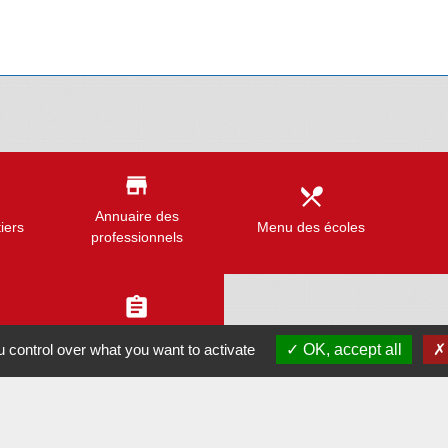
store
local_dining
Annuaire des
iers
Menu des écoles
professionnels
assignment
ue
Démarchages
 control over what you want to activate
OK, accept all