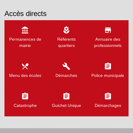
Accès directs
account_balance
local_florist
store
Permanences de
Référents
Annuaire des
mairie
quartiers
professionnels
local_dining
build
assignment
Menu des écoles
Démarches
Police municipale
assignment
assignment
assignment
Catastrophe
Guichet Unique
Démarchages