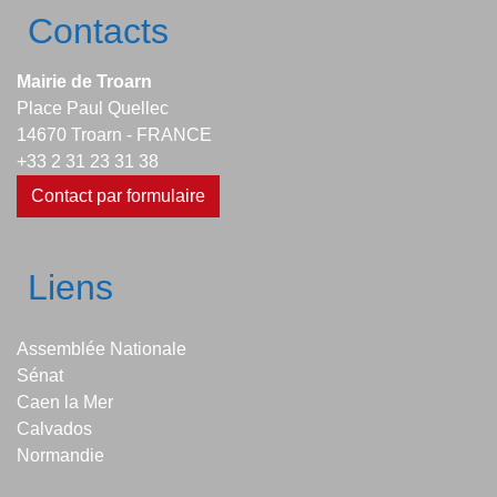
Contacts
Mairie de Troarn
Place Paul Quellec
14670 Troarn - FRANCE
+33 2 31 23 31 38
Contact par formulaire
Liens
Assemblée Nationale
Sénat
Caen la Mer
Calvados
Normandie