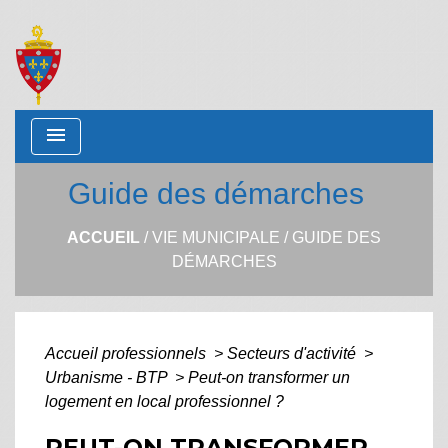
menu
Guide des démarches
ACCUEIL
/
VIE MUNICIPALE
/
GUIDE DES
DÉMARCHES
Accueil professionnels
>
Secteurs d'activité
>
Urbanisme - BTP
>
Peut-on transformer un
logement en local professionnel ?
PEUT-ON TRANSFORMER