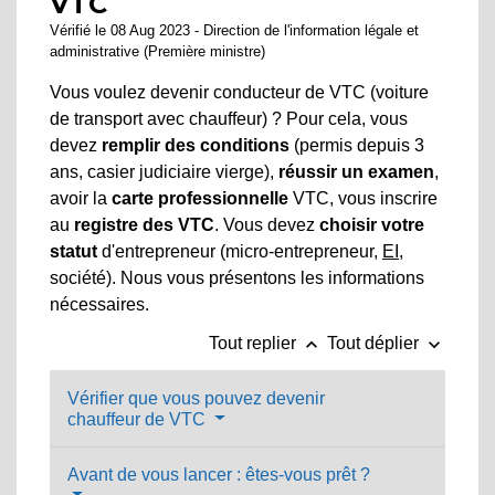
VTC
Vérifié le 08 Aug 2023 - Direction de l'information légale et
administrative (Première ministre)
Vous voulez devenir conducteur de VTC (voiture
de transport avec chauffeur) ? Pour cela, vous
devez
remplir des conditions
(permis depuis 3
ans, casier judiciaire vierge),
réussir un examen
,
avoir la
carte professionnelle
VTC, vous inscrire
au
registre des VTC
. Vous devez
choisir votre
statut
d'entrepreneur (micro-entrepreneur,
EI
,
société). Nous vous présentons les informations
nécessaires.
keyboard_arrow_up
keyboard_arrow_down
Tout replier
Tout déplier
Vérifier que vous pouvez devenir
chauffeur de VTC
Avant de vous lancer : êtes-vous prêt ?