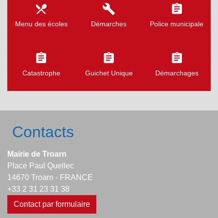
local_dining
build
assignment
Menu des écoles
Démarches
Police municipale
assignment
assignment
assignment
Catastrophe
Guichet Unique
Démarchages
Contacts
Mairie de Troarn
Place Paul Quellec
14670 Troarn - FRANCE
+33 2 31 23 31 38
Contact par formulaire