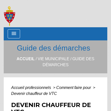
menu
Guide des démarches
ACCUEIL
/
VIE MUNICIPALE
/
GUIDE DES
DÉMARCHES
Accueil professionnels
>
Comment faire pour
>
Devenir chauffeur de VTC
DEVENIR CHAUFFEUR DE