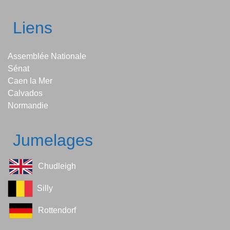
Liens
Assemblée Nationale
Sénat
Caen la Mer
Calvados
Normandie
Jumelages
Chudleigh
Silly
Rottendorf