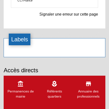
CCI France
Signaler une erreur sur cette page
Labels
Accès directs
account_balance
local_florist
store
Permanences de
Référents
Annuaire des
mairie
quartiers
professionnels