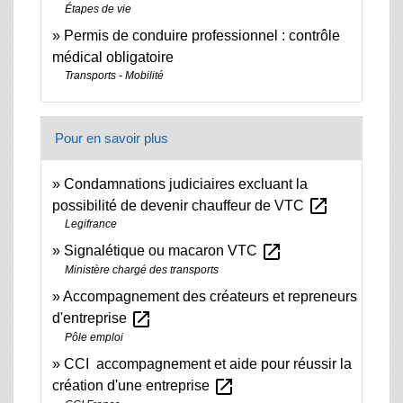
Étapes de vie
Permis de conduire professionnel : contrôle
médical obligatoire
Transports - Mobilité
Pour en savoir plus
Condamnations judiciaires excluant la
open_in_new
possibilité de devenir chauffeur de VTC
Legifrance
open_in_new
Signalétique ou macaron VTC
Ministère chargé des transports
Accompagnement des créateurs et repreneurs
open_in_new
d'entreprise
Pôle emploi
CCI accompagnement et aide pour réussir la
open_in_new
création d'une entreprise