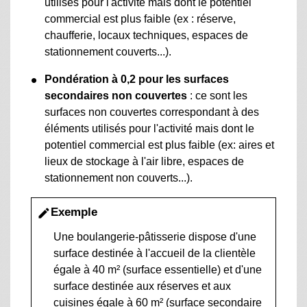
utilisés pour l'activité mais dont le potentiel
commercial est plus faible (ex : réserve,
chaufferie, locaux techniques, espaces de
stationnement couverts...).
Pondération à 0,2 pour les surfaces
secondaires non couvertes
: ce sont les
surfaces non couvertes correspondant à des
éléments utilisés pour l'activité mais dont le
potentiel commercial est plus faible (ex: aires et
lieux de stockage à l'air libre, espaces de
stationnement non couverts...).
Exemple
edit
Une boulangerie-pâtisserie dispose d'une
surface destinée à l'accueil de la clientèle
égale à 40 m² (surface essentielle) et d'une
surface destinée aux réserves et aux
cuisines égale à 60 m² (surface secondaire