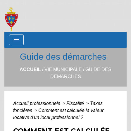
menu
Guide des démarches
ACCUEIL
/
VIE MUNICIPALE
/
GUIDE DES
DÉMARCHES
Accueil professionnels
>
Fiscalité
>
Taxes
foncières
>
Comment est calculée la valeur
locative d'un local professionnel ?
COMMENT EST CALCULÉE