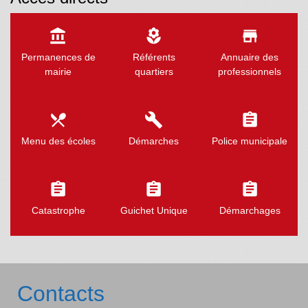
account_balance
local_florist
store
Permanences de
Référents
Annuaire des
mairie
quartiers
professionnels
local_dining
build
assignment
Menu des écoles
Démarches
Police municipale
assignment
assignment
assignment
Catastrophe
Guichet Unique
Démarchages
Contacts