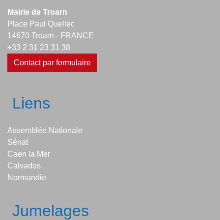
Mairie de Troarn
Place Paul Quellec
14670 Troarn - FRANCE
+33 2 31 23 31 38
Contact par formulaire
Liens
Assemblée Nationale
Sénat
Caen la Mer
Calvados
Normandie
Jumelages