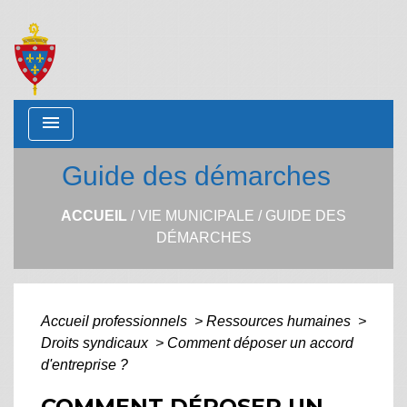
menu
Guide des démarches
ACCUEIL
/
VIE MUNICIPALE
/
GUIDE DES
DÉMARCHES
Accueil professionnels
>
Ressources humaines
>
Droits syndicaux
>
Comment déposer un accord
d'entreprise ?
COMMENT DÉPOSER UN