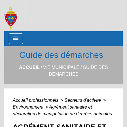
menu
Guide des démarches
ACCUEIL
/
VIE MUNICIPALE
/
GUIDE DES
DÉMARCHES
Accueil professionnels
>
Secteurs d'activité
>
Environnement
>
Agrément sanitaire et
déclaration de manipulation de denrées animales
AGRÉMENT SANITAIRE ET