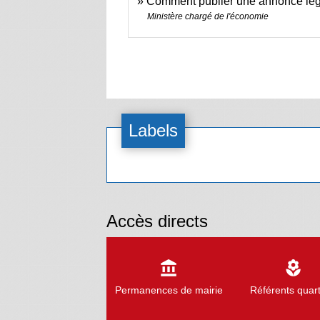
Comment publier une annonce lé
Ministère chargé de l'économie
Labels
Accès directs
account_balance
local_florist
Permanences de mairie
Référents quart