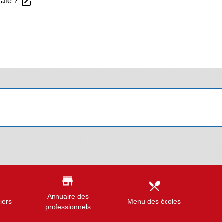
open_in_new
gale ?
store
local_dining
Annuaire des
iers
Menu des écoles
professionnels