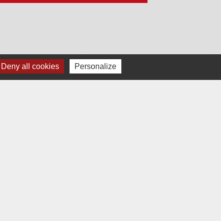
Deny all cookies
Personalize
Jumelages
Chudleigh
Silly
Rottendorf
estion des cookies