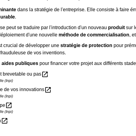
minante
dans la stratégie de l'entreprise. Elle consiste à faire 
durable
.
se peut se traduire par l'introduction d'un nouveau
produit
sur 
 déploiement d'une nouvelle
méthode de commercialisation
, e
est crucial de développer une
stratégie de protection
pour prémun
n frauduleuse de vos inventions.
s
aides publiques
pour financer votre projet aux différents stad
open_in_new
st brevetable ou pas
le (Inpi)
open_in_new
ace de vos innovations
le (Inpi)
open_in_new
ape
le (Inpi)
open_in_new
n