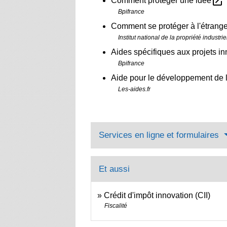
open_in_new
Comment protéger une idée
Bpifrance
Comment se protéger à l'étrang
Institut national de la propriété industriel
Aides spécifiques aux projets i
Bpifrance
Aide pour le développement de l
Les-aides.fr
Services en ligne et formulaires
Et aussi
Crédit d'impôt innovation (CII)
Fiscalité