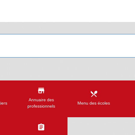
store
local_dining
Annuaire des
iers
Menu des écoles
professionnels
assignment