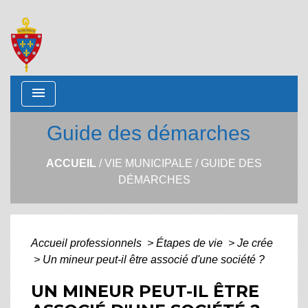
menu
Guide des démarches
ACCUEIL
/
VIE MUNICIPALE
/
GUIDE DES
DÉMARCHES
Accueil professionnels
>
Étapes de vie
>
Je crée
>
Un mineur peut-il être associé d'une société ?
UN MINEUR PEUT-IL ÊTRE