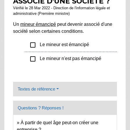
ASSOCIÉ D'UNE SOCIÉTÉ ?
Vérifié le 28 Mar 2022 - Direction de l'information légale et
administrative (Première ministre)
Un
mineur émancipé
peut devenir associé d'une
société selon certaines conditions.
check_box_outline_blank
Le mineur est émancipé
check_box_outline_blank
Le mineur n'est pas émancipé
Textes de référence
Questions ? Réponses !
À partir de quel âge peut-on créer une
entreprise ?