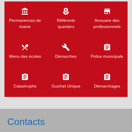
account_balance
local_florist
store
Permanences de
Référents
Annuaire des
mairie
quartiers
professionnels
local_dining
build
assignment
Menu des écoles
Démarches
Police municipale
assignment
assignment
assignment
Catastrophe
Guichet Unique
Démarchages
Contacts