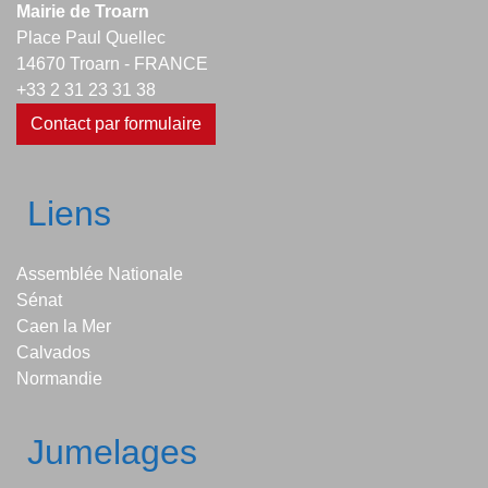
Mairie de Troarn
Place Paul Quellec
14670 Troarn - FRANCE
+33 2 31 23 31 38
Contact par formulaire
Liens
Assemblée Nationale
Sénat
Caen la Mer
Calvados
Normandie
Jumelages