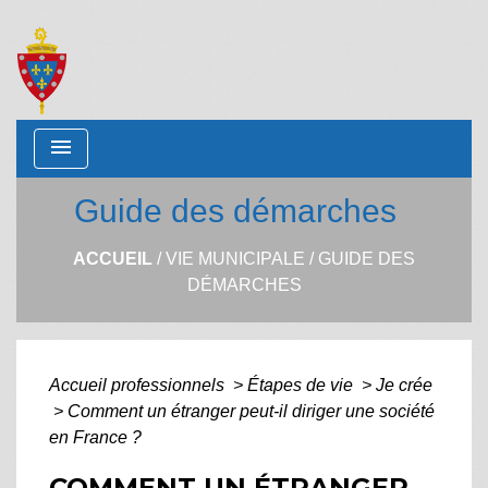
menu
Guide des démarches
ACCUEIL
/
VIE MUNICIPALE
/
GUIDE DES
DÉMARCHES
Accueil professionnels
>
Étapes de vie
>
Je crée
>
Comment un étranger peut-il diriger une société
en France ?
COMMENT UN ÉTRANGER