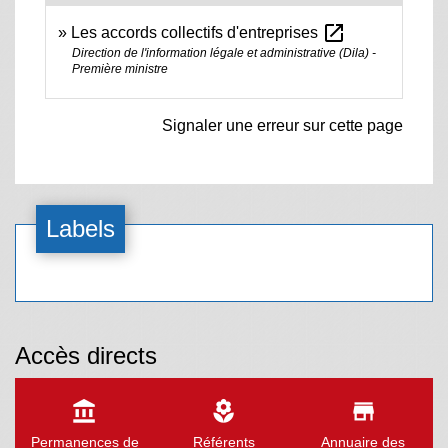
open_in_new
Les accords collectifs d'entreprises
Direction de l'information légale et administrative (Dila) -
Première ministre
Signaler une erreur sur cette page
Labels
Accès directs
account_balance
local_florist
store
Permanences de
Référents
Annuaire des