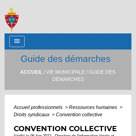
menu
Guide des démarches
ACCUEIL
/
VIE MUNICIPALE
/
GUIDE DES
DÉMARCHES
Accueil professionnels
>
Ressources humaines
>
Droits syndicaux
>
Convention collective
CONVENTION COLLECTIVE
Vérifié le 06 Apr 2022 - Direction de l'information légale et