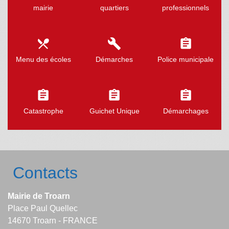
mairie
quartiers
professionnels
local_dining
build
assignment
Menu des écoles
Démarches
Police municipale
assignment
assignment
assignment
Catastrophe
Guichet Unique
Démarchages
Contacts
Mairie de Troarn
Place Paul Quellec
14670 Troarn - FRANCE