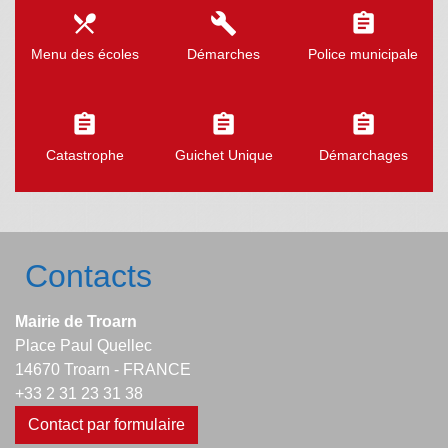
local_dining
build
assignment
Menu des écoles
Démarches
Police municipale
assignment
assignment
assignment
Catastrophe
Guichet Unique
Démarchages
Contacts
Mairie de Troarn
Place Paul Quellec
14670 Troarn - FRANCE
+33 2 31 23 31 38
Contact par formulaire