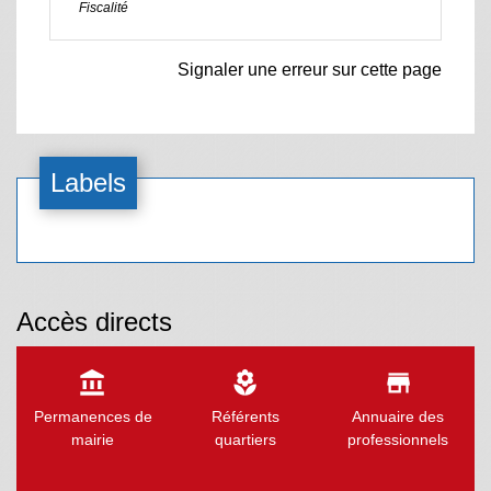
Fiscalité
Signaler une erreur sur cette page
Labels
Accès directs
account_balance
local_florist
store
Permanences de
Référents
Annuaire des
mairie
quartiers
professionnels