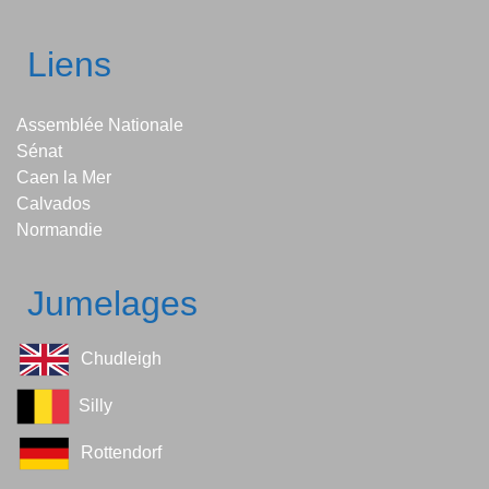
Liens
Assemblée Nationale
Sénat
Caen la Mer
Calvados
Normandie
Jumelages
Chudleigh
Silly
Rottendorf