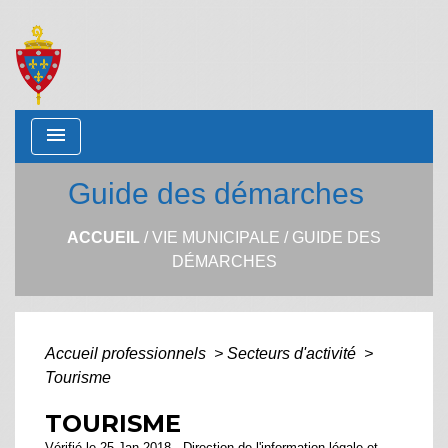
menu
Guide des démarches
ACCUEIL
/
VIE MUNICIPALE
/
GUIDE DES
DÉMARCHES
Accueil professionnels
>
Secteurs d'activité
>
Tourisme
TOURISME
Vérifié le 25 Jan 2018 - Direction de l'information légale et