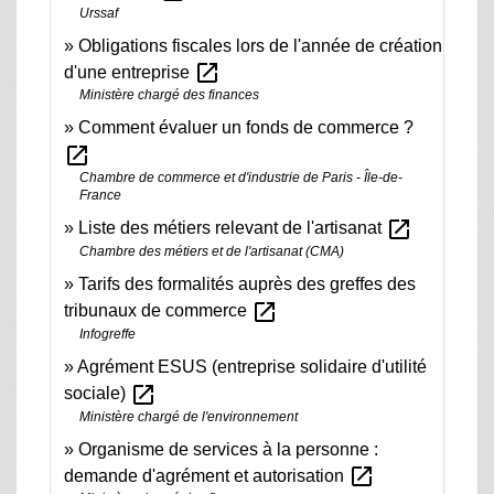
Urssaf
Obligations fiscales lors de l'année de création
open_in_new
d'une entreprise
Ministère chargé des finances
Comment évaluer un fonds de commerce ?
open_in_new
Chambre de commerce et d'industrie de Paris - Île-de-
France
open_in_new
Liste des métiers relevant de l'artisanat
Chambre des métiers et de l'artisanat (CMA)
Tarifs des formalités auprès des greffes des
open_in_new
tribunaux de commerce
Infogreffe
Agrément ESUS (entreprise solidaire d'utilité
open_in_new
sociale)
Ministère chargé de l'environnement
Organisme de services à la personne :
open_in_new
demande d'agrément et autorisation