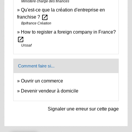
Ministère chargé des finances
Qu'est-ce que la création d'entreprise en
open_in_new
franchise ?
Bpifrance Création
How to register a foreign company in France?
open_in_new
Urssaf
Comment faire si...
Ouvrir un commerce
Devenir vendeur à domicile
Signaler une erreur sur cette page