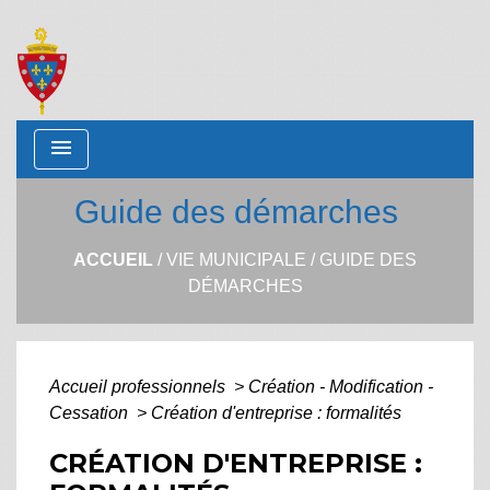
menu
Guide des démarches
ACCUEIL
/
VIE MUNICIPALE
/
GUIDE DES
DÉMARCHES
Accueil professionnels
>
Création - Modification -
Cessation
>
Création d'entreprise : formalités
CRÉATION D'ENTREPRISE :