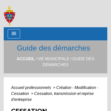
menu
Guide des démarches
ACCUEIL
/
VIE MUNICIPALE
/
GUIDE DES
DÉMARCHES
Accueil professionnels
>
Création - Modification -
Cessation
>
Cessation, transmission et reprise
d'entreprise
CESSATION,