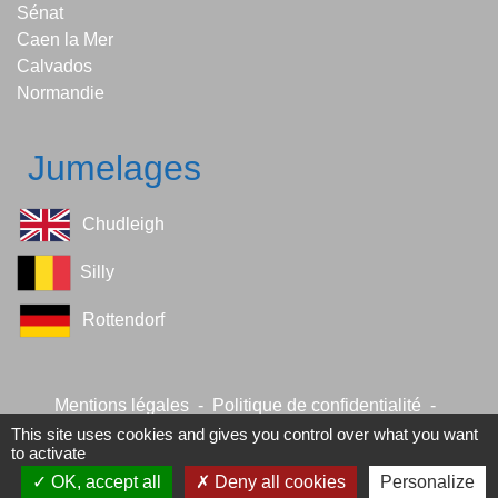
Sénat
Caen la Mer
Calvados
Normandie
Jumelages
Chudleigh
Silly
Rottendorf
Mentions légales
-
Politique de confidentialité
-
Accessibilité
-
Plan du site
-
Gestion des cookies
This site uses cookies and gives you control over what you want
to activate
OK, accept all
Deny all cookies
Personalize
Site créé en partenariat avec Réseau des Communes