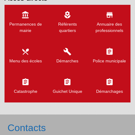
account_balance
local_florist
store
Permanences de
Référents
Annuaire des
mairie
quartiers
professionnels
local_dining
build
assignment
Menu des écoles
Démarches
Police municipale
assignment
assignment
assignment
Catastrophe
Guichet Unique
Démarchages
Contacts