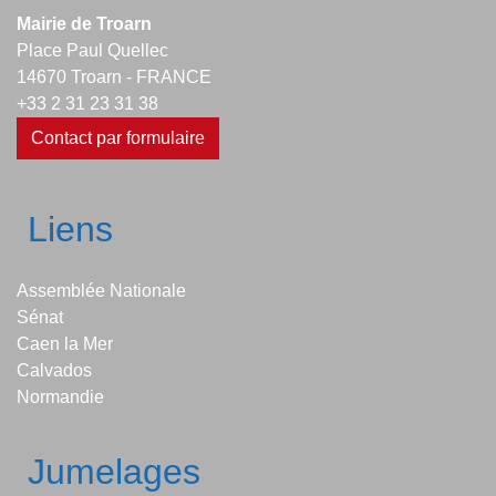
Mairie de Troarn
Place Paul Quellec
14670 Troarn - FRANCE
+33 2 31 23 31 38
Contact par formulaire
Liens
Assemblée Nationale
Sénat
Caen la Mer
Calvados
Normandie
Jumelages