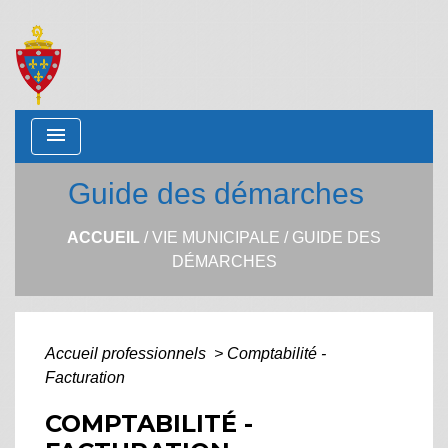
menu
Guide des démarches
ACCUEIL
/
VIE MUNICIPALE
/
GUIDE DES
DÉMARCHES
Accueil professionnels
>
Comptabilité -
Facturation
COMPTABILITÉ -