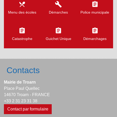
local_dining
build
assignment
Menu des écoles
Démarches
Police municipale
assignment
assignment
assignment
Catastrophe
Guichet Unique
Démarchages
Contacts
Mairie de Troarn
Place Paul Quellec
14670 Troarn - FRANCE
+33 2 31 23 31 38
Contact par formulaire