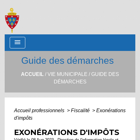
menu
Guide des démarches
ACCUEIL
/
VIE MUNICIPALE
/
GUIDE DES
DÉMARCHES
Accueil professionnels
>
Fiscalité
>
Exonérations
d'impôts
EXONÉRATIONS D'IMPÔTS
Vérifié le 08 Aug 2023 - Direction de l'information légale et