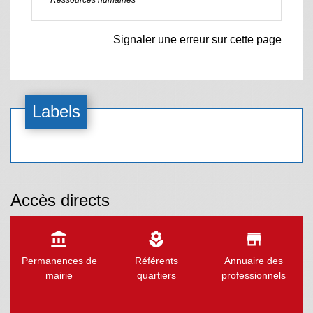
Ressources humaines
Signaler une erreur sur cette page
Labels
Accès directs
account_balance
local_florist
store
Permanences de
Référents
Annuaire des
mairie
quartiers
professionnels