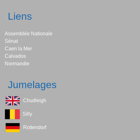
Liens
Assemblée Nationale
Sénat
Caen la Mer
Calvados
Normandie
Jumelages
Chudleigh
Silly
Rottendorf