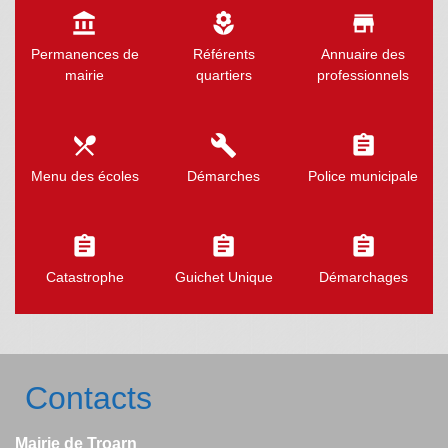
account_balance
local_florist
store
Permanences de
Référents
Annuaire des
mairie
quartiers
professionnels
local_dining
build
assignment
Menu des écoles
Démarches
Police municipale
assignment
assignment
assignment
Catastrophe
Guichet Unique
Démarchages
Contacts
Mairie de Troarn