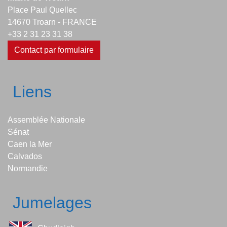
Place Paul Quellec
14670 Troarn - FRANCE
+33 2 31 23 31 38
Contact par formulaire
Liens
Assemblée Nationale
Sénat
Caen la Mer
Calvados
Normandie
Jumelages