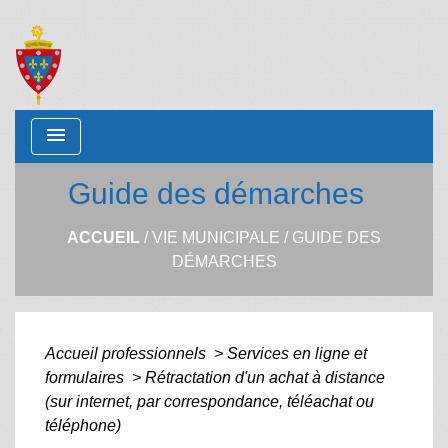
menu
Guide des démarches
ACCUEIL
/
VIE MUNICIPALE
/
GUIDE DES
DÉMARCHES
Accueil professionnels
>
Services en ligne et
formulaires
>
Rétractation d'un achat à distance
(sur internet, par correspondance, téléachat ou
téléphone)