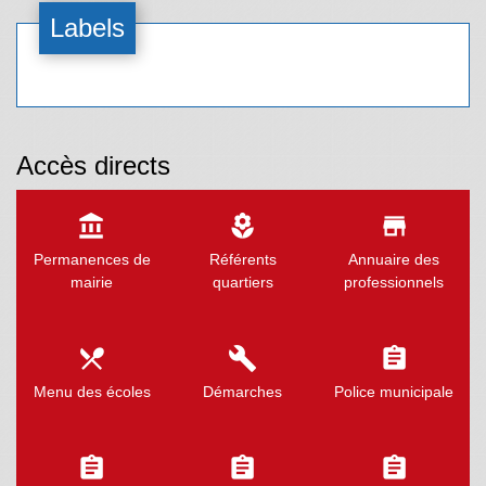
Labels
Accès directs
account_balance
local_florist
store
Permanences de
Référents
Annuaire des
mairie
quartiers
professionnels
local_dining
build
assignment
Menu des écoles
Démarches
Police municipale
assignment
assignment
assignment