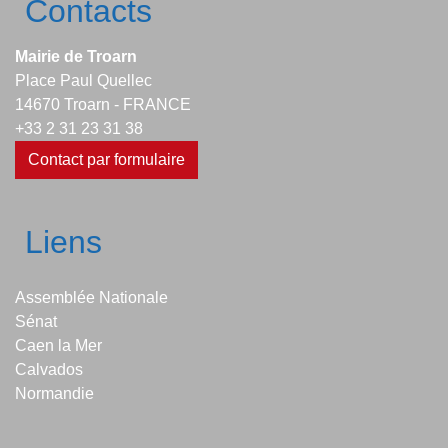
Contacts
Mairie de Troarn
Place Paul Quellec
14670 Troarn - FRANCE
+33 2 31 23 31 38
Contact par formulaire
Liens
Assemblée Nationale
Sénat
Caen la Mer
Calvados
Normandie