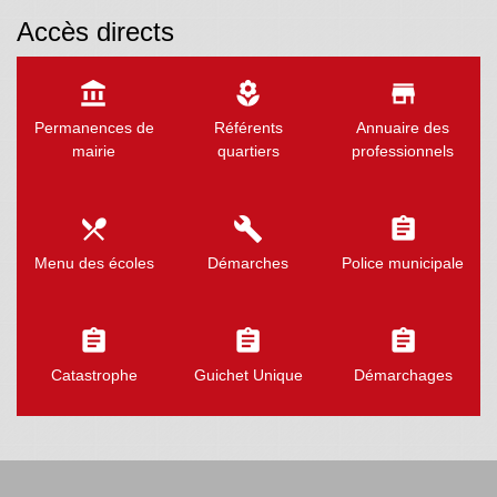
Accès directs
account_balance
local_florist
store
Permanences de
Référents
Annuaire des
mairie
quartiers
professionnels
local_dining
build
assignment
Menu des écoles
Démarches
Police municipale
assignment
assignment
assignment
Catastrophe
Guichet Unique
Démarchages