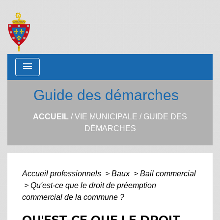
menu
Guide des démarches
ACCUEIL
/
VIE MUNICIPALE
/
GUIDE DES
DÉMARCHES
Accueil professionnels
>
Baux
>
Bail commercial
>
Qu'est-ce que le droit de préemption
commercial de la commune ?
QU'EST-CE QUE LE DROIT