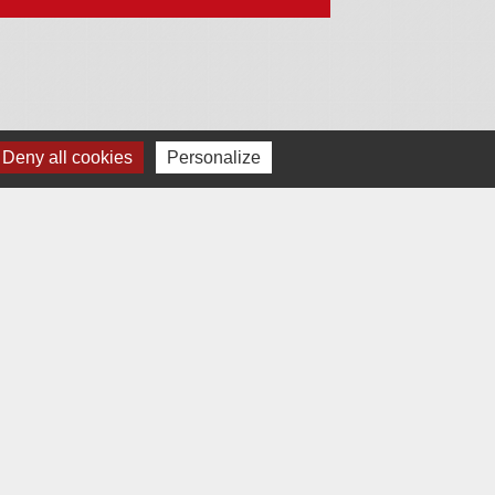
Deny all cookies
Personalize
Jumelages
Chudleigh
Silly
Rottendorf
estion des cookies