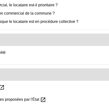
l, le locataire est-il prioritaire ?
tion commercial de la commune ?
sque le locataire est en procédure collective ?
iété
en_in_new
open_in_new
es proposées par l'État