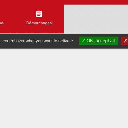
assignment
ue
Démarchages
 control over what you want to activate
OK, accept all
Liens
Assemblée Nationale
Sénat
Caen la Mer
Calvados
Normandie
-
Politique de confidentialité
-
Accessibilité
-
Plan du site
-
G