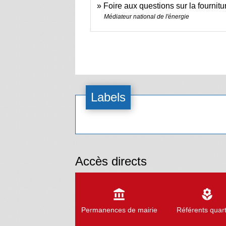
Foire aux questions sur la fournit
Médiateur national de l'énergie
Labels
Accès directs
account_balance
local_florist
Permanences de mairie
Référents quart