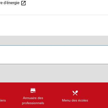
open_in_new
ure d'énergie
store
local_dining
Annuaire des
iers
Menu des écoles
professionnels