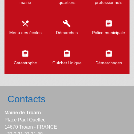
mairie
quartiers
professionnels
local_dining
build
assignment
Menu des écoles
Démarches
Police municipale
assignment
assignment
assignment
Catastrophe
Guichet Unique
Démarchages
Contacts
Mairie de Troarn
Place Paul Quellec
14670 Troarn - FRANCE