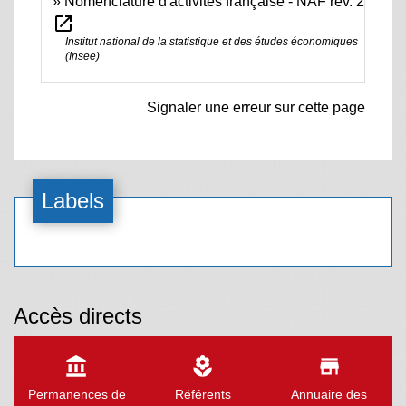
Nomenclature d'activités française - NAF rév. 2
open_in_new
Institut national de la statistique et des études économiques
(Insee)
Signaler une erreur sur cette page
Labels
Accès directs
account_balance
local_florist
store
Permanences de
Référents
Annuaire des