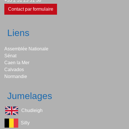
+33 2 31 23 31 38
Contact par formulaire
Liens
Assemblée Nationale
Sénat
Caen la Mer
Calvados
Normandie
Jumelages
Chudleigh
Silly