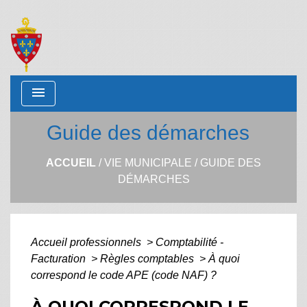
menu
Guide des démarches
ACCUEIL
/
VIE MUNICIPALE
/
GUIDE DES
DÉMARCHES
Accueil professionnels
>
Comptabilité -
Facturation
>
Règles comptables
>
À quoi
correspond le code APE (code NAF) ?
À QUOI CORRESPOND LE