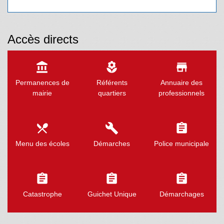
Accès directs
account_balance
local_florist
store
Permanences de
Référents
Annuaire des
mairie
quartiers
professionnels
local_dining
build
assignment
Menu des écoles
Démarches
Police municipale
assignment
assignment
assignment
Catastrophe
Guichet Unique
Démarchages