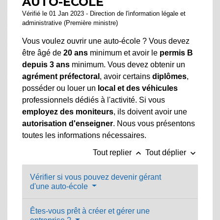
AUTO-ÉCOLE
Vérifié le 01 Jan 2023 - Direction de l'information légale et
administrative (Première ministre)
Vous voulez ouvrir une auto-école ? Vous devez
être âgé de
20 ans
minimum et avoir le
permis B
depuis 3 ans
minimum. Vous devez obtenir un
agrément préfectoral
, avoir certains
diplômes
,
posséder ou louer un
local et des véhicules
professionnels dédiés à l'activité. Si vous
employez des moniteurs
, ils doivent avoir une
autorisation d'enseigner
. Nous vous présentons
toutes les informations nécessaires.
keyboard_arrow_up
keyboard_arrow_down
Tout replier
Tout déplier
Vérifier si vous pouvez devenir gérant
d'une auto-école
Êtes-vous prêt à créer et gérer une