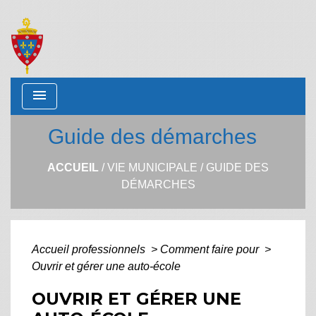
menu
Guide des démarches
ACCUEIL
/
VIE MUNICIPALE
/
GUIDE DES
DÉMARCHES
Accueil professionnels
>
Comment faire pour
>
Ouvrir et gérer une auto-école
OUVRIR ET GÉRER UNE