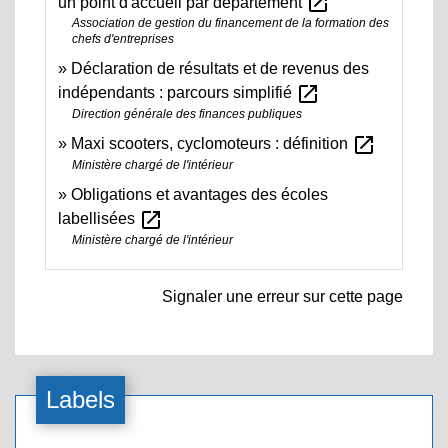
open_in_new
un point d'accueil par département
Association de gestion du financement de la formation des
chefs d'entreprises
Déclaration de résultats et de revenus des
open_in_new
indépendants : parcours simplifié
Direction générale des finances publiques
open_in_new
Maxi scooters, cyclomoteurs : définition
Ministère chargé de l'intérieur
Obligations et avantages des écoles
open_in_new
labellisées
Ministère chargé de l'intérieur
Signaler une erreur sur cette page
Labels