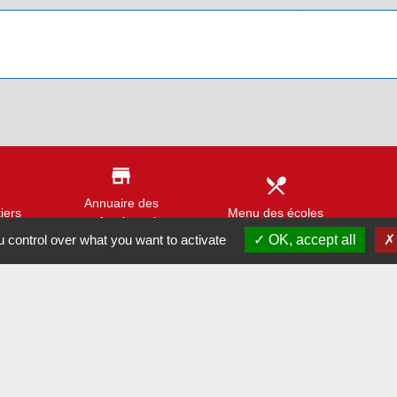
store
local_dining
Annuaire des
iers
Menu des écoles
professionnels
 control over what you want to activate
OK, accept all
assignment
ue
Démarchages