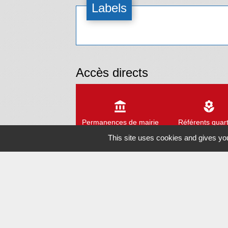
Labels
Accès directs
account_balance
local_florist
Permanences de mairie
Référents quart
This site uses cookies and gives you
assignment
assignment
Catastrophe
Guichet Uniq