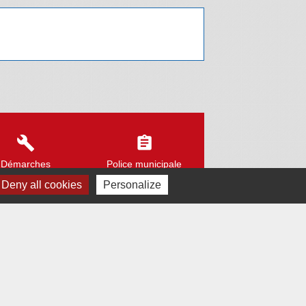
build
assignment
Démarches
Police municipale
Deny all cookies
Personalize