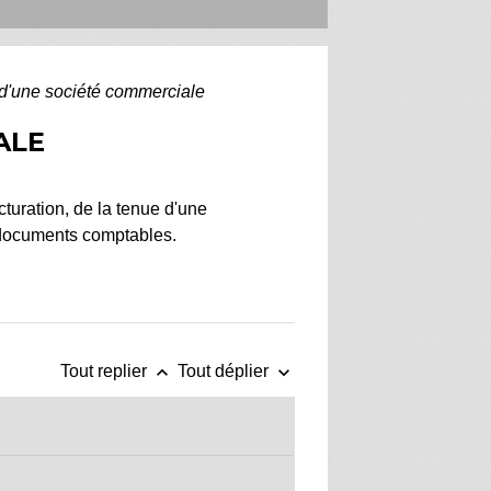
d'une société commerciale
ALE
turation, de la tenue d'une
e documents comptables.
keyboard_arrow_up
keyboard_arrow_down
Tout replier
Tout déplier